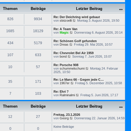
e
B
t
r
u
e
e
a
e
Themen
Beiträge
i
Letzter Beitrag
r
g
s
t
B
t
r
e
Re: Der Deichring wird gebaut
e
826
9934
a
i
N
von
slotzoelli
Montag 3. August 2026, 19:50
r
g
t
e
B
r
u
e
Re: A Team Van
1685
18129
a
e
i
N
von
Magic
Donnerstag 6. August 2026, 20:14
g
s
t
e
t
r
u
Re: Schönen Golf gefunden
e
434
5179
a
e
N
von
Dreas
Freitag 29. Mai 2026, 10:57
r
g
s
e
B
t
u
e
Re: Chevrolet Bel Air 1959
e
107
633
e
i
N
von
bond
Sonntag 7. Juni 2026, 15:07
r
s
t
e
B
t
r
u
e
Re: Porsche 908
e
a
10
57
e
i
N
von
schummelschumi
Montag 24. Februar
r
g
s
t
e
2025, 10:50
B
t
r
u
e
e
a
e
i
Re: Le Mans 66 - Gegen jede C…
r
35
171
g
s
t
N
von
1967er
Freitag 5. Dezember 2025, 10:58
B
t
r
e
e
e
a
u
i
Re: Ehri ?
r
7
103
g
e
t
N
von
Ralminalmi
Freitag 5. Juni 2026, 17:17
B
s
r
e
e
t
a
u
i
e
g
e
Themen
Beiträge
Letzter Beitrag
t
r
s
r
B
t
a
e
Freitag, 23.1.2026
e
12
27
g
N
i
von
Georg
Donnerstag 22. Januar 2026, 14:59
r
e
t
B
u
r
e
Keine Beiträge
0
0
e
a
i