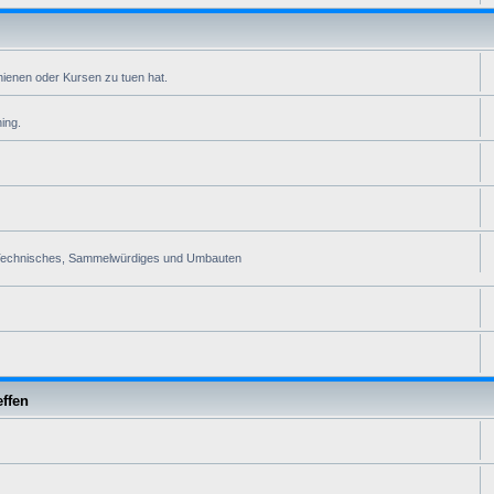
ienen oder Kursen zu tuen hat.
ing.
ra. Technisches, Sammelwürdiges und Umbauten
effen