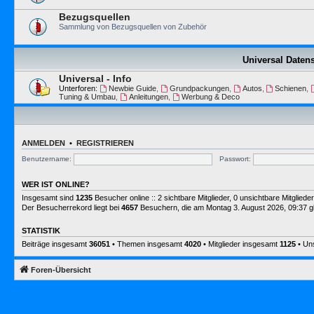
Bezugsquellen
Sammlung von Bezugsquellen von Zubehör
Universal Date
Universal - Info
Unterforen:
Newbie Guide
,
Grundpackungen
,
Autos
,
Schienen
,
Tuning & Umbau
,
Anleitungen
,
Werbung & Deco
ANMELDEN
•
REGISTRIEREN
Benutzername:
Passwort:
WER IST ONLINE?
Insgesamt sind
1235
Besucher online :: 2 sichtbare Mitglieder, 0 unsichtbare Mitglie
Der Besucherrekord liegt bei
4657
Besuchern, die am Montag 3. August 2026, 09:37 gle
STATISTIK
Beiträge insgesamt
36051
• Themen insgesamt
4020
• Mitglieder insgesamt
1125
• Uns
Foren-Übersicht