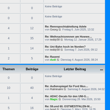
s
g
t
t
r
Keine Beiträge
e
0
0
a
r
g
B
e
Keine Beiträge
0
0
i
t
r
Re: Rennspochtabteilung Adele
a
4
12
N
von
Georg
Freitag 6. Juni 2025, 13:32
g
e
u
Re: Weihnachtsrennen am Howwe…
4
35
e
N
von
teddy58
Montag 12. Januar 2026, 17:29
s
e
t
u
Re: Uni-Bahn hoch im Norden?
e
1
14
e
N
von
teddy58
Sonntag 7. Juni 2026, 09:12
r
s
e
B
t
u
e
Re: Raserei
e
2
5
e
i
N
von
dudi
Dienstag 4. August 2026, 08:24
r
s
t
e
B
t
r
u
e
e
a
e
Themen
Beiträge
i
Letzter Beitrag
r
g
s
t
B
t
r
e
Keine Beiträge
e
0
0
a
i
r
g
t
B
r
e
Re: Außenspiegel für Ford Mus…
10
40
a
i
N
von
Ralminalmi
Samstag 8. August 2026, 04:02
g
t
e
r
u
Re: ADAC-Decals für den UNI-G…
1
4
a
e
N
von
Magic
Donnerstag 28. Mai 2026, 15:50
g
s
e
t
u
Re: 59.und 60. OSTWESTFALEN-M…
e
5
16
e
N
von
bond
Dienstag 3. März 2026, 16:35
r