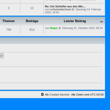
s
e
B
t
u
e
Re: Uni Schleifer aus den 60e…
e
3
12
e
i
N
von
schummelschumi
Samstag 14. Februar
r
s
t
e
2026, 16:04
B
t
r
u
e
e
a
e
i
r
g
Themen
Beiträge
Letzter Beitrag
s
t
B
t
r
e
e
a
N
von
Magic
Dienstag 31. Oktober 2023, 08:34
i
794
814
r
g
e
t
B
u
r
e
e
a
i
s
g
t
t
r
e
a
r
g
B
e
i
t
r
a
g
Alle Cookies löschen
Alle Zeiten sind
UTC+02:00