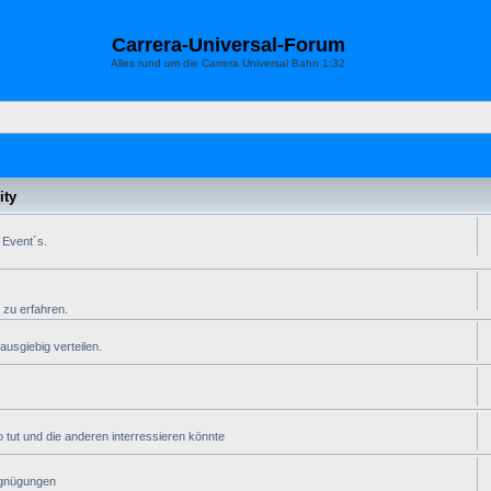
Carrera-Universal-Forum
Alles rund um die Carrera Universal Bahn 1:32
ty
 Event´s.
 zu erfahren.
usgiebig verteilen.
 tut und die anderen interressieren könnte
rgnügungen