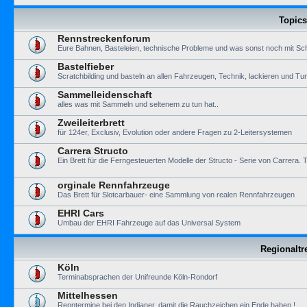
Topics
Rennstreckenforum
Eure Bahnen, Basteleien, technische Probleme und was sonst noch mit Sch
Bastelfieber
Scratchbilding und basteln an allen Fahrzeugen, Technik, lackieren und Tun
Sammelleidenschaft
alles was mit Sammeln und seltenem zu tun hat..
Zweileiterbrett
für 124er, Exclusiv, Evolution oder andere Fragen zu 2-Leitersystemen
Carrera Structo
Ein Brett für die Ferngesteuerten Modelle der Structo - Serie von Carre
orginale Rennfahrzeuge
Das Brett für Slotcarbauer- eine Sammlung von realen Rennfahrzeugen
EHRI Cars
Umbau der EHRI Fahrzeuge auf das Universal System
Regionaltr
Köln
Terminabsprachen der Unifreunde Köln-Rondorf
Mittelhessen
Renntermine bei den Indianer, damit die Rauchzeichen ein Ende haben !