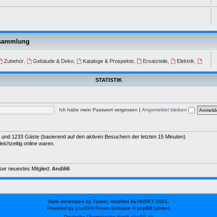
nsammlung
Zubehör
,
Gebäude & Deko
,
Kataloge & Prospekte
,
Ersatzteile
,
Elektrik
,
STATISTIK
Ich habe mein Passwort vergessen
|
Angemeldet bleiben
der und 1233 Gäste (basierend auf den aktiven Besuchern der letzten 15 Minuten)
ichzeitig online waren.
er neuestes Mitglied:
Andi66
Style developed by Turaiel, modified by HUSKY 2021,
Powered by
phpBB
® Forum Software © phpBB Limited
Deutsche Übersetzung durch
phpBB.de