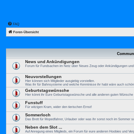
FAQ
Foren-Übersicht
Communi
News und Ankündigungen
Forum für Fundsachen im Netz über Neues Zeug oder Ankündigungen und
Neuvorstellungen
Hier können sich Mitglieder ausgiebig vorstellen.
Was ihr für Bahnsysteme und welche Kenntnisse ihr habt wäre auch schön
Geburtstagswünsche
Hier könnt ihr Eure Geburtstagswünsche und alle anderen guten Wünsche a
Funstuff
Für witzigen Kram, wider den tierischen Ernst!
Sommerloch
Das Brett für Mopedfahrer, Urlauber oder was ihr sonst noch im Sommer so
Neben dem Slot ...
Auf Anregung eines Mitglieds, ein Forum für eure anderen Hoobies und Ve