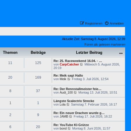
Registrieren
Anmelden
Aktuelle Zeit: Samstag 8. August 2026, 12:39
Foren als gelesen markieren
Themen
Beiträge
Letzter Beitrag
Re: 25. Raceweekend 16.04. - …
11
125
N
von
CarpCatcher
Mittwoch 5. August 2026,
e
20:19
u
e
Re: Meik sagt Hallo
20
169
s
N
von
Meik
Freitag 3. Juli 2026, 12:54
t
e
e
u
r
Re: Der Rennstallmeister feie…
e
8
37
N
B
von
Audi_100
Montag 13. Juli 2026, 10:51
s
e
e
t
u
i
e
Längste Scalectrix Strecke
1
1
e
t
r
N
von
Lola
Samstag 7. Februar 2026, 16:17
s
r
B
e
t
a
e
u
Re: Ein neuer Drachen wurde g…
e
g
i
2
9
e
N
von
JAMB
Freitag 17. Juli 2026, 16:22
r
t
s
e
B
r
t
u
e
a
Re: YouTube KI-Grütze
e
6
20
e
i
g
N
von
bond
Montag 8. Juni 2026, 11:57
r
s
t