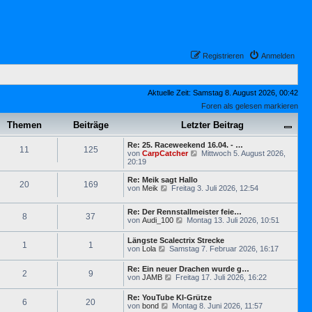
Registrieren
Anmelden
Aktuelle Zeit: Samstag 8. August 2026, 00:42
Foren als gelesen markieren
Themen
Beiträge
Letzter Beitrag
Re: 25. Raceweekend 16.04. - …
11
125
N
von
CarpCatcher
Mittwoch 5. August 2026,
e
20:19
u
e
Re: Meik sagt Hallo
20
169
s
N
von
Meik
Freitag 3. Juli 2026, 12:54
t
e
e
u
r
Re: Der Rennstallmeister feie…
e
8
37
N
B
von
Audi_100
Montag 13. Juli 2026, 10:51
s
e
e
t
u
i
e
Längste Scalectrix Strecke
1
1
e
t
r
N
von
Lola
Samstag 7. Februar 2026, 16:17
s
r
B
e
t
a
e
u
Re: Ein neuer Drachen wurde g…
e
g
i
2
9
e
N
von
JAMB
Freitag 17. Juli 2026, 16:22
r
t
s
e
B
r
t
u
e
a
Re: YouTube KI-Grütze
e
6
20
e
i
g
N
von
bond
Montag 8. Juni 2026, 11:57
r
s
t