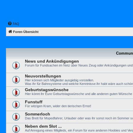
FAQ
Foren-Übersicht
Communi
News und Ankündigungen
Forum für Fundsachen im Netz über Neues Zeug oder Ankündigungen und
Neuvorstellungen
Hier können sich Mitglieder ausgiebig vorstellen.
Was ihr für Bahnsysteme und welche Kenntnisse ihr habt wäre auch schön
Geburtstagswünsche
Hier könnt ihr Eure Geburtstagswünsche und alle anderen guten Wünsche a
Funstuff
Für witzigen Kram, wider den tierischen Ernst!
Sommerloch
Das Brett für Mopedfahrer, Urlauber oder was ihr sonst noch im Sommer so
Neben dem Slot ...
Auf Anregung eines Mitglieds, ein Forum für eure anderen Hoobies und Ve