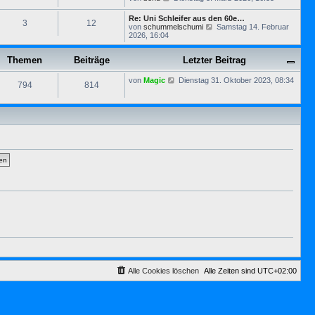
s
e
B
t
u
e
Re: Uni Schleifer aus den 60e…
e
3
12
e
i
N
von
schummelschumi
Samstag 14. Februar
r
s
t
e
2026, 16:04
B
t
r
u
e
e
a
e
i
r
g
Themen
Beiträge
Letzter Beitrag
s
t
B
t
r
e
e
a
N
von
Magic
Dienstag 31. Oktober 2023, 08:34
i
794
814
r
g
e
t
B
u
r
e
e
a
i
s
g
t
t
r
e
a
r
g
B
e
i
t
r
a
g
Alle Cookies löschen
Alle Zeiten sind
UTC+02:00