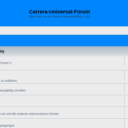
Carrera-Universal-Forum
Alles rund um die Carrera Universal Bahn 1:32
ty
 Event´s.
 zu erfahren.
usgiebig verteilen.
 tut und die anderen interressieren könnte
rgnügungen