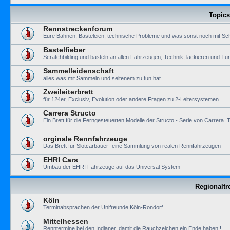
Topics
Rennstreckenforum
Eure Bahnen, Basteleien, technische Probleme und was sonst noch mit Sch
Bastelfieber
Scratchbilding und basteln an allen Fahrzeugen, Technik, lackieren und Tun
Sammelleidenschaft
alles was mit Sammeln und seltenem zu tun hat..
Zweileiterbrett
für 124er, Exclusiv, Evolution oder andere Fragen zu 2-Leitersystemen
Carrera Structo
Ein Brett für die Ferngesteuerten Modelle der Structo - Serie von Carre
orginale Rennfahrzeuge
Das Brett für Slotcarbauer- eine Sammlung von realen Rennfahrzeugen
EHRI Cars
Umbau der EHRI Fahrzeuge auf das Universal System
Regionaltr
Köln
Terminabsprachen der Unifreunde Köln-Rondorf
Mittelhessen
Renntermine bei den Indianer, damit die Rauchzeichen ein Ende haben !