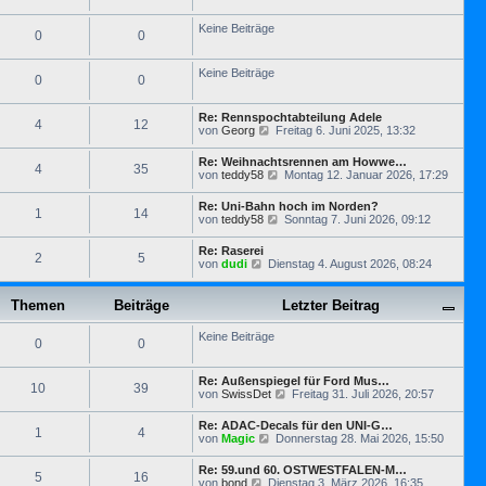
s
g
t
t
r
Keine Beiträge
e
0
0
a
r
g
B
e
Keine Beiträge
0
0
i
t
r
Re: Rennspochtabteilung Adele
a
4
12
N
von
Georg
Freitag 6. Juni 2025, 13:32
g
e
u
Re: Weihnachtsrennen am Howwe…
4
35
e
N
von
teddy58
Montag 12. Januar 2026, 17:29
s
e
t
u
Re: Uni-Bahn hoch im Norden?
e
1
14
e
N
von
teddy58
Sonntag 7. Juni 2026, 09:12
r
s
e
B
t
u
e
Re: Raserei
e
2
5
e
i
N
von
dudi
Dienstag 4. August 2026, 08:24
r
s
t
e
B
t
r
u
e
e
a
e
Themen
Beiträge
i
Letzter Beitrag
r
g
s
t
B
t
r
e
Keine Beiträge
e
0
0
a
i
r
g
t
B
r
e
Re: Außenspiegel für Ford Mus…
10
39
a
i
N
von
SwissDet
Freitag 31. Juli 2026, 20:57
g
t
e
r
u
Re: ADAC-Decals für den UNI-G…
1
4
a
e
N
von
Magic
Donnerstag 28. Mai 2026, 15:50
g
s
e
t
u
Re: 59.und 60. OSTWESTFALEN-M…
e
5
16
e
N
von
bond
Dienstag 3. März 2026, 16:35
r