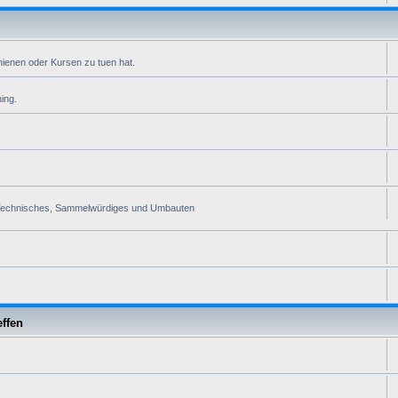
ienen oder Kursen zu tuen hat.
ing.
ra. Technisches, Sammelwürdiges und Umbauten
effen