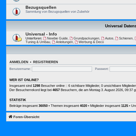
Bezugsquellen
Sammlung von Bezugsquellen von Zubehör
Universal Date
Universal - Info
Unterforen:
Newbie Guide
,
Grundpackungen
,
Autos
,
Schienen
,
Tuning & Umbau
,
Anleitungen
,
Werbung & Deco
ANMELDEN
•
REGISTRIEREN
Benutzername:
Passwort:
WER IST ONLINE?
Insgesamt sind
1298
Besucher online :: 6 sichtbare Mitglieder, 0 unsichtbare Mitglie
Der Besucherrekord liegt bei
4657
Besuchern, die am Montag 3. August 2026, 09:37 gle
STATISTIK
Beiträge insgesamt
36050
• Themen insgesamt
4020
• Mitglieder insgesamt
1125
• Uns
Foren-Übersicht