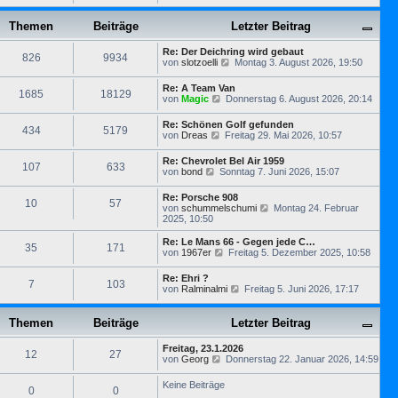
e
B
t
r
u
e
e
a
e
Themen
Beiträge
i
Letzter Beitrag
r
g
s
t
B
t
r
e
Re: Der Deichring wird gebaut
e
826
9934
a
i
N
von
slotzoelli
Montag 3. August 2026, 19:50
r
g
t
e
B
r
u
e
Re: A Team Van
1685
18129
a
e
i
N
von
Magic
Donnerstag 6. August 2026, 20:14
g
s
t
e
t
r
u
Re: Schönen Golf gefunden
e
434
5179
a
e
N
von
Dreas
Freitag 29. Mai 2026, 10:57
r
g
s
e
B
t
u
e
Re: Chevrolet Bel Air 1959
e
107
633
e
i
N
von
bond
Sonntag 7. Juni 2026, 15:07
r
s
t
e
B
t
r
u
e
Re: Porsche 908
e
a
10
57
e
i
N
von
schummelschumi
Montag 24. Februar
r
g
s
t
e
2025, 10:50
B
t
r
u
e
e
a
e
i
Re: Le Mans 66 - Gegen jede C…
r
35
171
g
s
t
N
von
1967er
Freitag 5. Dezember 2025, 10:58
B
t
r
e
e
e
a
u
i
Re: Ehri ?
r
7
103
g
e
t
N
von
Ralminalmi
Freitag 5. Juni 2026, 17:17
B
s
r
e
e
t
a
u
i
e
g
e
Themen
Beiträge
Letzter Beitrag
t
r
s
r
B
t
a
e
Freitag, 23.1.2026
e
12
27
g
N
i
von
Georg
Donnerstag 22. Januar 2026, 14:59
r
e
t
B
u
r
e
Keine Beiträge
0
0
e
a
i