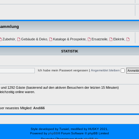
nsammlung
Zubehör
,
Gebäude & Deko
,
Kataloge & Prospekte
,
Ersatzteile
,
Elektrik
,
STATISTIK
Ich habe mein Passwort vergessen
|
Angemeldet bleiben
der und 1292 Gäste (basierend auf den aktiven Besuchern der letzten 15 Minuten)
ichzeitig online waren.
er neuestes Mitglied:
Andi66
Style developed by Turaiel, modified by HUSKY 2021,
Powered by
phpBB
® Forum Software © phpBB Limited
Deutsche Übersetzung durch
phpBB.de