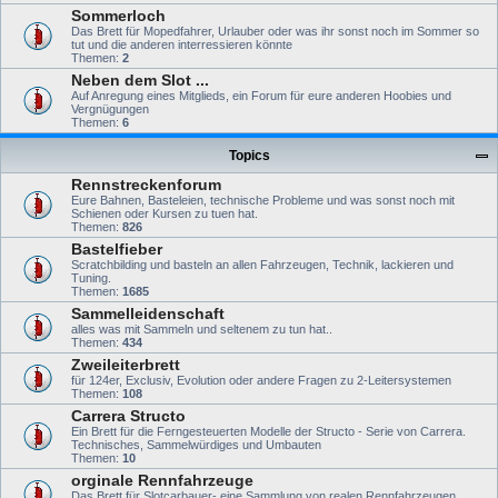
Sommerloch
Das Brett für Mopedfahrer, Urlauber oder was ihr sonst noch im Sommer so
tut und die anderen interressieren könnte
Themen:
2
Neben dem Slot ...
Auf Anregung eines Mitglieds, ein Forum für eure anderen Hoobies und
Vergnügungen
Themen:
6
Topics
Rennstreckenforum
Eure Bahnen, Basteleien, technische Probleme und was sonst noch mit
Schienen oder Kursen zu tuen hat.
Themen:
826
Bastelfieber
Scratchbilding und basteln an allen Fahrzeugen, Technik, lackieren und
Tuning.
Themen:
1685
Sammelleidenschaft
alles was mit Sammeln und seltenem zu tun hat..
Themen:
434
Zweileiterbrett
für 124er, Exclusiv, Evolution oder andere Fragen zu 2-Leitersystemen
Themen:
108
Carrera Structo
Ein Brett für die Ferngesteuerten Modelle der Structo - Serie von Carrera.
Technisches, Sammelwürdiges und Umbauten
Themen:
10
orginale Rennfahrzeuge
Das Brett für Slotcarbauer- eine Sammlung von realen Rennfahrzeugen