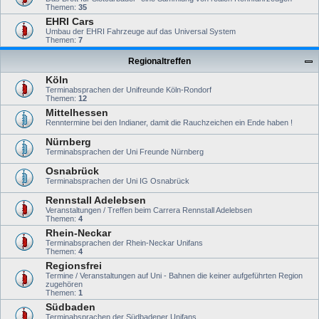
Themen:
35
EHRI Cars
Umbau der EHRI Fahrzeuge auf das Universal System
Themen:
7
Regionaltreffen
Köln
Terminabsprachen der Unifreunde Köln-Rondorf
Themen:
12
Mittelhessen
Renntermine bei den Indianer, damit die Rauchzeichen ein Ende haben !
Nürnberg
Terminabsprachen der Uni Freunde Nürnberg
Osnabrück
Terminabsprachen der Uni IG Osnabrück
Rennstall Adelebsen
Veranstaltungen / Treffen beim Carrera Rennstall Adelebsen
Themen:
4
Rhein-Neckar
Terminabsprachen der Rhein-Neckar Unifans
Themen:
4
Regionsfrei
Termine / Veranstaltungen auf Uni - Bahnen die keiner aufgeführten Region
zugehören
Themen:
1
Südbaden
Terminabsprachen der Südbadener Unifans