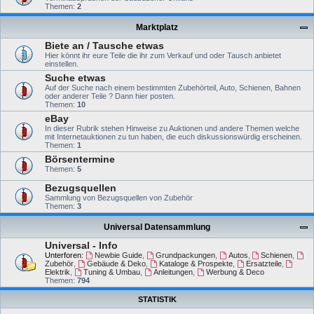
Themen:
2
Marktplatz
Biete an / Tausche etwas
Hier könnt ihr eure Teile die ihr zum Verkauf und oder Tausch anbietet
einstellen.
Suche etwas
Auf der Suche nach einem bestimmten Zubehörteil, Auto, Schienen, Bahnen
oder anderer Teile ? Dann hier posten.
Themen:
10
eBay
In dieser Rubrik stehen Hinweise zu Auktionen und andere Themen welche
mit Internetauktionen zu tun haben, die euch diskussionswürdig erscheinen.
Themen:
1
Börsentermine
Themen:
5
Bezugsquellen
Sammlung von Bezugsquellen von Zubehör
Themen:
3
Universal Datensammlung
Universal - Info
Unterforen:
Newbie Guide
,
Grundpackungen
,
Autos
,
Schienen
,
Zubehör
,
Gebäude & Deko
,
Kataloge & Prospekte
,
Ersatzteile
,
Elektrik
,
Tuning & Umbau
,
Anleitungen
,
Werbung & Deco
Themen:
794
STATISTIK