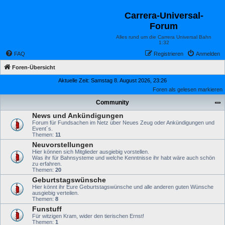
Carrera-Universal-
Forum
Alles rund um die Carrera Universal Bahn
1:32
FAQ
Registrieren
Anmelden
Foren-Übersicht
Aktuelle Zeit: Samstag 8. August 2026, 23:26
Foren als gelesen markieren
Community
News und Ankündigungen
Forum für Fundsachen im Netz über Neues Zeug oder Ankündigungen und
Event´s.
Themen:
11
Neuvorstellungen
Hier können sich Mitglieder ausgiebig vorstellen.
Was ihr für Bahnsysteme und welche Kenntnisse ihr habt wäre auch schön
zu erfahren.
Themen:
20
Geburtstagswünsche
Hier könnt ihr Eure Geburtstagswünsche und alle anderen guten Wünsche
ausgiebig verteilen.
Themen:
8
Funstuff
Für witzigen Kram, wider den tierischen Ernst!
Themen:
1