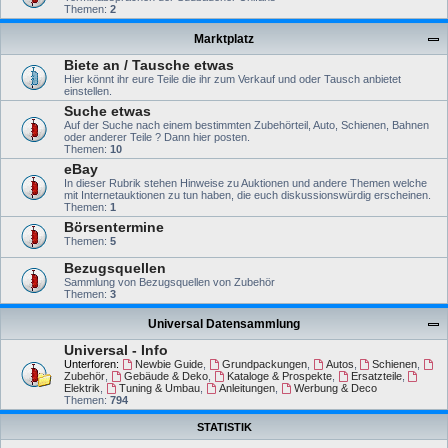
Themen:
2
Marktplatz
Biete an / Tausche etwas
Hier könnt ihr eure Teile die ihr zum Verkauf und oder Tausch anbietet
einstellen.
Suche etwas
Auf der Suche nach einem bestimmten Zubehörteil, Auto, Schienen, Bahnen
oder anderer Teile ? Dann hier posten.
Themen:
10
eBay
In dieser Rubrik stehen Hinweise zu Auktionen und andere Themen welche
mit Internetauktionen zu tun haben, die euch diskussionswürdig erscheinen.
Themen:
1
Börsentermine
Themen:
5
Bezugsquellen
Sammlung von Bezugsquellen von Zubehör
Themen:
3
Universal Datensammlung
Universal - Info
Unterforen:
Newbie Guide
,
Grundpackungen
,
Autos
,
Schienen
,
Zubehör
,
Gebäude & Deko
,
Kataloge & Prospekte
,
Ersatzteile
,
Elektrik
,
Tuning & Umbau
,
Anleitungen
,
Werbung & Deco
Themen:
794
STATISTIK