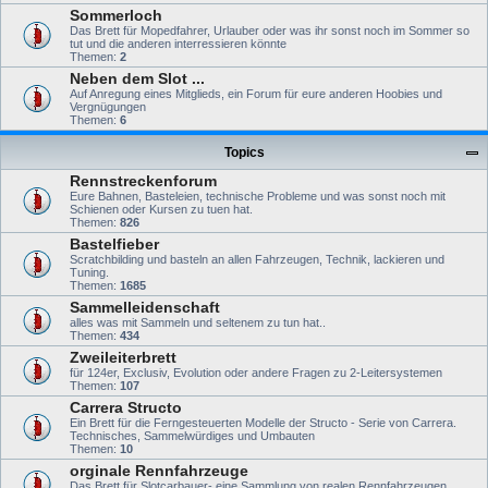
Sommerloch
Das Brett für Mopedfahrer, Urlauber oder was ihr sonst noch im Sommer so
tut und die anderen interressieren könnte
Themen:
2
Neben dem Slot ...
Auf Anregung eines Mitglieds, ein Forum für eure anderen Hoobies und
Vergnügungen
Themen:
6
Topics
Rennstreckenforum
Eure Bahnen, Basteleien, technische Probleme und was sonst noch mit
Schienen oder Kursen zu tuen hat.
Themen:
826
Bastelfieber
Scratchbilding und basteln an allen Fahrzeugen, Technik, lackieren und
Tuning.
Themen:
1685
Sammelleidenschaft
alles was mit Sammeln und seltenem zu tun hat..
Themen:
434
Zweileiterbrett
für 124er, Exclusiv, Evolution oder andere Fragen zu 2-Leitersystemen
Themen:
107
Carrera Structo
Ein Brett für die Ferngesteuerten Modelle der Structo - Serie von Carrera.
Technisches, Sammelwürdiges und Umbauten
Themen:
10
orginale Rennfahrzeuge
Das Brett für Slotcarbauer- eine Sammlung von realen Rennfahrzeugen