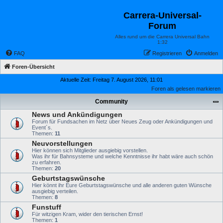
Carrera-Universal-
Forum
Alles rund um die Carrera Universal Bahn
1:32
FAQ
Registrieren
Anmelden
Foren-Übersicht
Aktuelle Zeit: Freitag 7. August 2026, 11:01
Foren als gelesen markieren
Community
News und Ankündigungen
Forum für Fundsachen im Netz über Neues Zeug oder Ankündigungen und
Event´s.
Themen:
11
Neuvorstellungen
Hier können sich Mitglieder ausgiebig vorstellen.
Was ihr für Bahnsysteme und welche Kenntnisse ihr habt wäre auch schön
zu erfahren.
Themen:
20
Geburtstagswünsche
Hier könnt ihr Eure Geburtstagswünsche und alle anderen guten Wünsche
ausgiebig verteilen.
Themen:
8
Funstuff
Für witzigen Kram, wider den tierischen Ernst!
Themen:
1