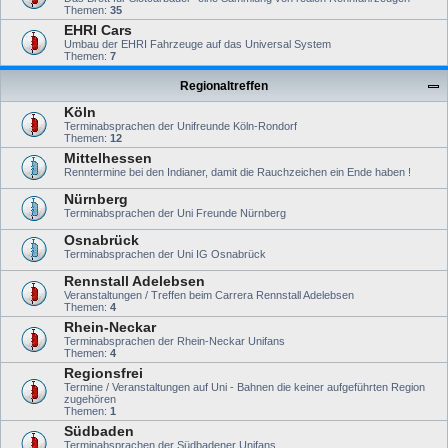
Themen:
35
EHRI Cars
Umbau der EHRI Fahrzeuge auf das Universal System
Themen:
7
Regionaltreffen
Köln
Terminabsprachen der Unifreunde Köln-Rondorf
Themen:
12
Mittelhessen
Renntermine bei den Indianer, damit die Rauchzeichen ein Ende haben !
Nürnberg
Terminabsprachen der Uni Freunde Nürnberg
Osnabrück
Terminabsprachen der Uni IG Osnabrück
Rennstall Adelebsen
Veranstaltungen / Treffen beim Carrera Rennstall Adelebsen
Themen:
4
Rhein-Neckar
Terminabsprachen der Rhein-Neckar Unifans
Themen:
4
Regionsfrei
Termine / Veranstaltungen auf Uni - Bahnen die keiner aufgeführten Region
zugehören
Themen:
1
Südbaden
Terminabsprachen der Südbadener Unifans