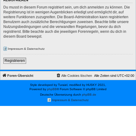
REGISTRIEREN
Du musst in diesem Forum registriert sein, um dich anmelden zu können. Die
Registrierung ist in wenigen Augenblicken erledigt und ermöglicht dir, auf
weitere Funktionen zuzugreifen. Die Board-Administration kann registrierten
Benutzern auch zusätzliche Berechtigungen zuweisen. Beachte bitte unsere
Nutzungsbedingungen und die verwandten Regelungen, bevor du dich
registrierst. Bitte beachte auch die jeweiligen Forenregeln, wenn du dich in
diesem Board bewegst.
Impressum & Datenschutz
Registrieren
Foren-Übersicht
Alle Cookies löschen
Alle Zeiten sind
UTC+02:00
Style developed by Turaiel, modified by HUSKY 2021,
Powered by
phpBB
® Forum Software © phpBB Limited
Deutsche Übersetzung durch
phpBB.de
Impressum & Datenschutz