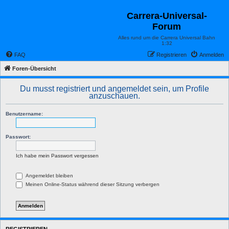
Carrera-Universal-
Forum
Alles rund um die Carrera Universal Bahn
1:32
FAQ
Registrieren
Anmelden
Foren-Übersicht
Du musst registriert und angemeldet sein, um Profile
anzuschauen.
Benutzername:
Passwort:
Ich habe mein Passwort vergessen
Angemeldet bleiben
Meinen Online-Status während dieser Sitzung verbergen