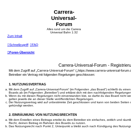
Carrera-
Universal-
Forum
Alles rund um die Carrera
Universal Bahn 1:32
Zum Inhalt
Schnellzugriff
FAQ
Foren-Übersicht
Carrera-Universal-Forum - Registrier
Mit dem Zugriff auf „Carrera-Universal-Forum“ („https://www.carrera-universal-forum.
Betreiber ein Vertrag mit folgenden Regelungen geschlossen:
1. NUTZUNGSVERTRAG
Mit dem Zugriff auf „Carrera-Universal-Forum“ (im Folgenden „das Board“) schließt du eine
Boards ab (im Folgenden „Betreiber“) und erklärst dich mit den nachfolgenden Regelunge
Wenn du mit diesen Regelungen nicht einverstanden bist, so darfst du das Board nicht we
gelten jeweils die an dieser Stelle veröffentlichten Regelungen.
Der Nutzungsvertrag wird auf unbestimmte Zeit geschlossen und kann von beiden Seiten oh
gekündigt werden.
2. EINRÄUMUNG VON NUTZUNGSRECHTEN
Mit dem Erstellen eines Beitrags erteilst du dem Betreiber ein einfaches, zeitlich und räu
Recht, deinen Beitrag im Rahmen des Boards zu nutzen.
Das Nutzungsrecht nach Punkt 2, Unterpunkt a bleibt auch nach Kündigung des Nutzung