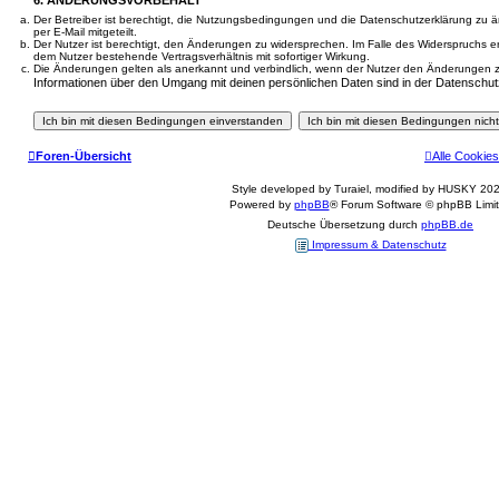
Der Betreiber ist berechtigt, die Nutzungsbedingungen und die Datenschutzerklärung zu 
per E-Mail mitgeteilt.
Der Nutzer ist berechtigt, den Änderungen zu widersprechen. Im Falle des Widerspruchs e
dem Nutzer bestehende Vertragsverhältnis mit sofortiger Wirkung.
Die Änderungen gelten als anerkannt und verbindlich, wenn der Nutzer den Änderungen 
Informationen über den Umgang mit deinen persönlichen Daten sind in der Datenschut
Foren-Übersicht
Alle Cookie
Style developed by Turaiel, modified by HUSKY 202
Powered by
phpBB
® Forum Software © phpBB Limi
Deutsche Übersetzung durch
phpBB.de
Impressum & Datenschutz