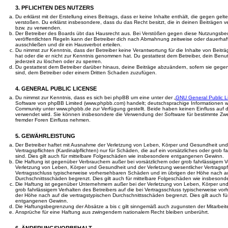
3. PFLICHTEN DES NUTZERS
Du erklärst mit der Erstellung eines Beitrags, dass er keine Inhalte enthält, die gegen gel
verstoßen. Du erklärst insbesondere, dass du das Recht besitzt, die in deinen Beiträgen 
bzw. zu verwenden.
Der Betreiber des Boards übt das Hausrecht aus. Bei Verstößen gegen diese Nutzungsb
veröffentlichten Regeln kann der Betreiber dich nach Abmahnung zeitweise oder dauerha
ausschließen und dir ein Hausverbot erteilen.
Du nimmst zur Kenntnis, dass der Betreiber keine Verantwortung für die Inhalte von Beiträge
hat oder die er nicht zur Kenntnis genommen hat. Du gestattest dem Betreiber, dein Benu
jederzeit zu löschen oder zu sperren.
Du gestattest dem Betreiber darüber hinaus, deine Beiträge abzuändern, sofern sie gege
sind, dem Betreiber oder einem Dritten Schaden zuzufügen.
4. GENERAL PUBLIC LICENSE
Du nimmst zur Kenntnis, dass es sich bei phpBB um eine unter der „
GNU General Public L
Software von phpBB Limited (www.phpbb.com) handelt; deutschsprachige Informationen w
Community unter www.phpbb.de zur Verfügung gestellt. Beide haben keinen Einfluss auf di
verwendet wird. Sie können insbesondere die Verwendung der Software für bestimmte Zwe
fremder Foren Einfluss nehmen.
5. GEWÄHRLEISTUNG
Der Betreiber haftet mit Ausnahme der Verletzung von Leben, Körper und Gesundheit und 
Vertragspflichten (Kardinalpflichten) nur für Schäden, die auf ein vorsätzliches oder grob 
sind. Dies gilt auch für mittelbare Folgeschäden wie insbesondere entgangenen Gewinn.
Die Haftung ist gegenüber Verbrauchern außer bei vorsätzlichem oder grob fahrlässigem 
Verletzung von Leben, Körper und Gesundheit und der Verletzung wesentlicher Vertragspflic
Vertragsschluss typischerweise vorhersehbaren Schäden und im übrigen der Höhe nach au
Durchschnittsschäden begrenzt. Dies gilt auch für mittelbare Folgeschäden wie insbeso
Die Haftung ist gegenüber Unternehmern außer bei der Verletzung von Leben, Körper und
grob fahrlässigem Verhalten des Betreibers auf die bei Vertragsschluss typischerweise v
der Höhe nach auf die vertragstypischen Durchschnittsschäden begrenzt. Dies gilt auch f
entgangenen Gewinn.
Die Haftungsbegrenzung der Absätze a bis c gilt sinngemäß auch zugunsten der Mitarbeite
Ansprüche für eine Haftung aus zwingendem nationalem Recht bleiben unberührt.
6. ÄNDERUNGSVORBEHALT