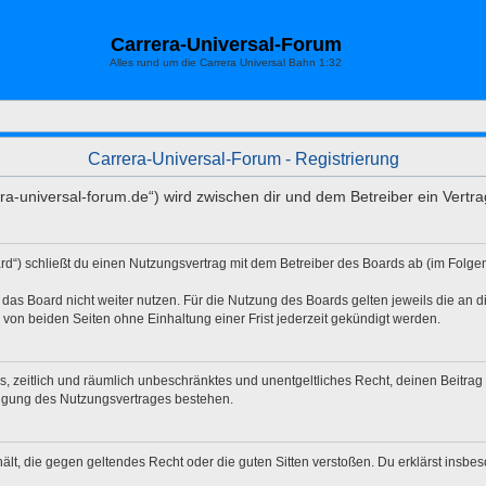
Carrera-Universal-Forum
Alles rund um die Carrera Universal Bahn 1:32
Carrera-Universal-Forum - Registrierung
era-universal-forum.de“) wird zwischen dir und dem Betreiber ein Vert
rd“) schließt du einen Nutzungsvertrag mit dem Betreiber des Boards ab (im Folg
das Board nicht weiter nutzen. Für die Nutzung des Boards gelten jeweils die an di
von beiden Seiten ohne Einhaltung einer Frist jederzeit gekündigt werden.
hes, zeitlich und räumlich unbeschränktes und unentgeltliches Recht, deinen Beitr
digung des Nutzungsvertrages bestehen.
nthält, die gegen geltendes Recht oder die guten Sitten verstoßen. Du erklärst insb