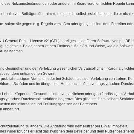
n diese Nutzungsbedingungen oder anderer im Board veröffentlichten Regeln kann
 Inhalte von Beiträgen übernimmt, die er nicht selbst erstellt hat oder die er nich
rn, sofern sie gegen o. g. Regeln verstoßen oder geeignet sind, dem Betreiber od
U General Public License v2
“ (GPL) bereitgestellten Foren-Software von phpBB 
ng gestellt. Beide haben keinen Einfluss auf die Art und Weise, wie die Softwar
nfluss nehmen.
d Gesundheit und der Verletzung wesentlicher Vertragspflichten (Kardinalpflichten)
e insbesondere entgangenen Gewinn.
 grob fahrlässigem Verhalten oder bei Schäden aus der Verletzung von Leben, Kör
rsehbaren Schäden und im übrigen der Höhe nach auf die vertragstypischen Durchsc
 Leben, Körper und Gesundheit oder vorsätzlichem oder grob fahrlässigem Verhalte
gstypischen Durchschnittsschäden begrenzt. Dies gilt auch für mittelbare Schäd
sten der Mitarbeiter und Erfüllungsgehilfen des Betreibers.
n unberührt.
chutzerklärung zu ändern. Die Änderung wird dem Nutzer per E-Mail mitgeteilt.
 des Widerspruchs erlischt das zwischen dem Betreiber und dem Nutzer bestehende 