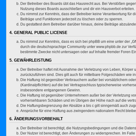
Der Betreiber des Boards übt das Hausrecht aus. Bei Verstößen gege
Nutzung dieses Boards ausschließen und dir ein Hausverbot erteilen.
Du nimmst zur Kenntnis, dass der Betreiber keine Verantwortung für die
Beiträge und Funktionen jederzeit zu löschen oder zu sperren.
Du gestattest dem Betreiber darüber hinaus, deine Beiträge abzuände
4. GENERAL PUBLIC LICENSE
Du nimmst zur Kenntnis, dass es sich bei phpBB um eine unter der „
GN
durch die deutschsprachige Community unter www.phpbb.de zur Verfügu
bestimmte Zwecke nicht untersagen oder auf Inhalte fremder Foren Ei
5. GEWÄHRLEISTUNG
Der Betreiber haftet mit Ausnahme der Verletzung von Leben, Körper un
zurückzuführen sind. Dies gilt auch für mittelbare Folgeschäden wi
Die Haftung ist gegenüber Verbrauchern außer bei vorsätzlichem oder
(Kardinalpflichten) auf die bei Vertragsschluss typischerweise vorhe
insbesondere entgangenen Gewinn.
Die Haftung ist gegenüber Unternehmern außer bei der Verletzung von
vorhersehbaren Schäden und im Übrigen der Höhe nach auf die vertra
Die Haftungsbegrenzung der Absätze a bis c gilt sinngemäß auch zugun
Ansprüche für eine Haftung aus zwingendem nationalem Recht bleibe
6. ÄNDERUNGSVORBEHALT
Der Betreiber ist berechtigt, die Nutzungsbedingungen und die Datens
Der Nutzer ist berechtigt, den Änderungen zu widersprechen. Im Falle