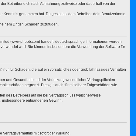
 der Betreiber dich nach Abmahnung zeitweise oder dauerhaft von der
t zur Kenntnis genommen hat. Du gestattest dem Betreiber, dein Benutzerkonto,
er einem Dritten Schaden zuzufügen.
Limited (www.phpbb.com) handelt; deutschsprachige Informationen werden
e verwendet wird. Sie können insbesondere die Verwendung der Software für
 nur für Schäden, die auf ein vorsätzliches oder grob fahrlässiges Verhalten
per und Gesundheit und der Verletzung wesentlicher Vertragspflichten
hnittsschäden begrenzt. Dies gilt auch für mittelbare Folgeschäden wie
n des Betreibers auf die bei Vertragsschluss typischerweise
en, insbesondere entgangenen Gewinn.
Vertragsverhältnis mit sofortiger Wirkung.