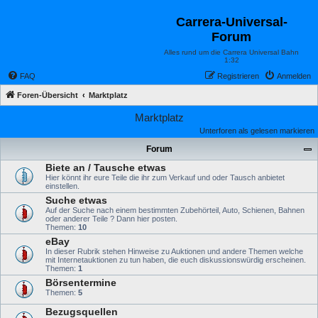
Carrera-Universal-
Forum
Alles rund um die Carrera Universal Bahn
1:32
FAQ
Registrieren
Anmelden
Foren-Übersicht
Marktplatz
Marktplatz
Unterforen als gelesen markieren
Forum
Biete an / Tausche etwas
Hier könnt ihr eure Teile die ihr zum Verkauf und oder Tausch anbietet
einstellen.
Suche etwas
Auf der Suche nach einem bestimmten Zubehörteil, Auto, Schienen, Bahnen
oder anderer Teile ? Dann hier posten.
Themen:
10
eBay
In dieser Rubrik stehen Hinweise zu Auktionen und andere Themen welche
mit Internetauktionen zu tun haben, die euch diskussionswürdig erscheinen.
Themen:
1
Börsentermine
Themen:
5
Bezugsquellen