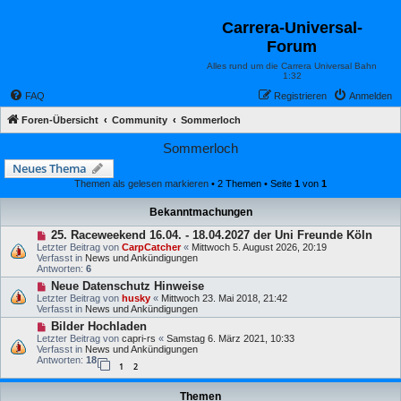
Carrera-Universal-
Forum
Alles rund um die Carrera Universal Bahn
1:32
FAQ
Registrieren
Anmelden
Foren-Übersicht
Community
Sommerloch
Sommerloch
Neues Thema
Themen als gelesen markieren
• 2 Themen • Seite
1
von
1
Bekanntmachungen
25. Raceweekend 16.04. - 18.04.2027 der Uni Freunde Köln
Letzter Beitrag von
CarpCatcher
«
Mittwoch 5. August 2026, 20:19
Verfasst in
News und Ankündigungen
Antworten:
6
Neue Datenschutz Hinweise
Letzter Beitrag von
husky
«
Mittwoch 23. Mai 2018, 21:42
Verfasst in
News und Ankündigungen
Bilder Hochladen
Letzter Beitrag von
capri-rs
«
Samstag 6. März 2021, 10:33
Verfasst in
News und Ankündigungen
Antworten:
18
1
2
Themen