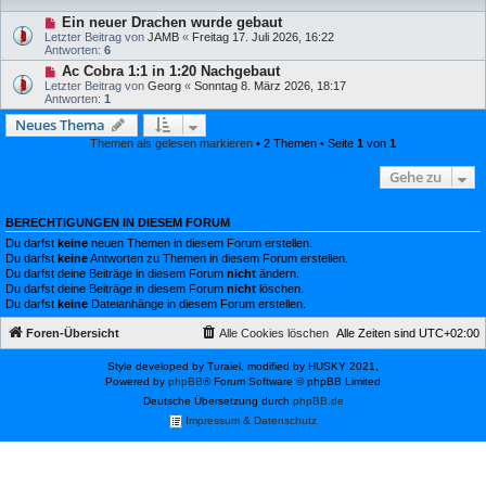
Ein neuer Drachen wurde gebaut
Letzter Beitrag von
JAMB
«
Freitag 17. Juli 2026, 16:22
Antworten:
6
Ac Cobra 1:1 in 1:20 Nachgebaut
Letzter Beitrag von
Georg
«
Sonntag 8. März 2026, 18:17
Antworten:
1
Neues Thema
Themen als gelesen markieren
• 2 Themen • Seite
1
von
1
Gehe zu
BERECHTIGUNGEN IN DIESEM FORUM
Du darfst
keine
neuen Themen in diesem Forum erstellen.
Du darfst
keine
Antworten zu Themen in diesem Forum erstellen.
Du darfst deine Beiträge in diesem Forum
nicht
ändern.
Du darfst deine Beiträge in diesem Forum
nicht
löschen.
Du darfst
keine
Dateianhänge in diesem Forum erstellen.
Foren-Übersicht
Alle Cookies löschen
Alle Zeiten sind
UTC+02:00
Style developed by Turaiel, modified by HUSKY 2021,
Powered by
phpBB
® Forum Software © phpBB Limited
Deutsche Übersetzung durch
phpBB.de
Impressum & Datenschutz