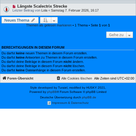
Längste Scalectrix Strecke
Letzter Beitrag von
Lola
«
Samstag 7. Februar 2026, 16:17
Neues Thema
Themen als gelesen markieren
• 1 Thema • Seite
1
von
1
Gehe zu
BERECHTIGUNGEN IN DIESEM FORUM
Du darfst
keine
neuen Themen in diesem Forum erstellen.
Du darfst
keine
Antworten zu Themen in diesem Forum erstellen.
Du darfst deine Beiträge in diesem Forum
nicht
ändern.
Du darfst deine Beiträge in diesem Forum
nicht
löschen.
Du darfst
keine
Dateianhänge in diesem Forum erstellen.
Foren-Übersicht
Alle Cookies löschen
Alle Zeiten sind
UTC+02:00
Style developed by Turaiel, modified by HUSKY 2021,
Powered by
phpBB
® Forum Software © phpBB Limited
Deutsche Übersetzung durch
phpBB.de
Impressum & Datenschutz