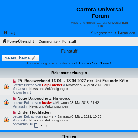
Carrera-Universal-
Forum
Alles rund um die Carrera Universal Bahn
1:32
FAQ
Registrieren
Anmelden
Foren-Übersicht
Community
Funstuff
Funstuff
Neues Thema
Themen als gelesen markieren
• 1 Thema • Seite
1
von
1
Bekanntmachungen
25. Raceweekend 16.04. - 18.04.2027 der Uni Freunde Köln
Letzter Beitrag von
CarpCatcher
«
Mittwoch 5. August 2026, 20:19
Verfasst in
News und Ankündigungen
Antworten:
6
Neue Datenschutz Hinweise
Letzter Beitrag von
husky
«
Mittwoch 23. Mai 2018, 21:42
Verfasst in
News und Ankündigungen
Bilder Hochladen
Letzter Beitrag von
capri-rs
«
Samstag 6. März 2021, 10:33
Verfasst in
News und Ankündigungen
Antworten:
18
1
2
Themen