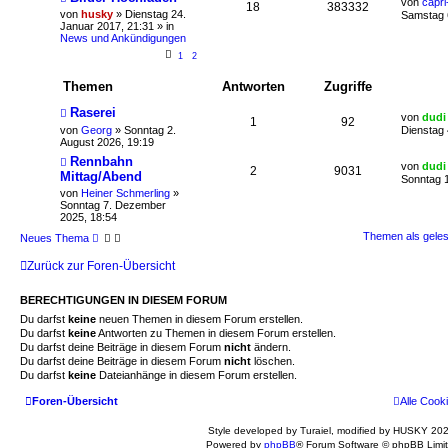
von
capri
18
383332
von
husky
»
Dienstag 24.
Samstag 
Januar 2017, 21:31
» in
News und Ankündigungen
1
2
Themen
Antworten
Zugriffe
Raserei
von
dudi
1
92
von
Georg
»
Sonntag 2.
Dienstag 
August 2026, 19:19
Rennbahn
von
dudi
2
9031
Mittag/Abend
Sonntag 
von
Heiner Schmerling
»
Sonntag 7. Dezember
2025, 18:54
Themen als gele
Neues Thema
Zurück zur Foren-Übersicht
BERECHTIGUNGEN IN DIESEM FORUM
Du darfst
keine
neuen Themen in diesem Forum erstellen.
Du darfst
keine
Antworten zu Themen in diesem Forum erstellen.
Du darfst deine Beiträge in diesem Forum
nicht
ändern.
Du darfst deine Beiträge in diesem Forum
nicht
löschen.
Du darfst
keine
Dateianhänge in diesem Forum erstellen.
Foren-Übersicht
Alle Cook
Style developed by Turaiel, modified by HUSKY 202
Powered by
phpBB
® Forum Software © phpBB Limi