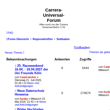
Carrera-
Universal-
Forum
Alles rund um die Carrera
Universal Bahn 1:32
FAQ
Foren-Übersicht
Regionaltreffen
Südbaden
Südbaden
Themen als gele
Neues Thema
Bekanntmachungen
Antworten
Zugriffe
25. Raceweekend
von
Carp
6
5444
16.04. - 18.04.2027 der
Mittwoch 
Uni Freunde Köln
von
CarpCatcher
»
Dienstag 21. Juli 2026,
01:26
» in
News und
Ankündigungen
Neue Datenschutz
von
husk
0
174674
Hinweise
Mittwoch 
von
husky
»
Mittwoch 23.
Mai 2018, 21:42
» in
News
und Ankündigungen
Bilder Hochladen