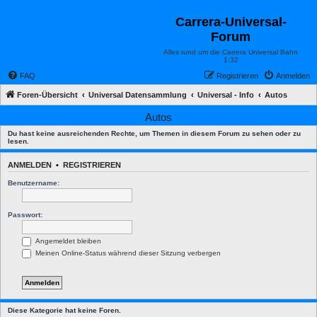
Carrera-Universal-
Forum
Alles rund um die Carrera Universal Bahn
1:32
FAQ
Registrieren
Anmelden
Foren-Übersicht
Universal Datensammlung
Universal - Info
Autos
Autos
Du hast keine ausreichenden Rechte, um Themen in diesem Forum zu sehen oder zu
lesen.
ANMELDEN
•
REGISTRIEREN
Benutzername:
Passwort:
Angemeldet bleiben
Meinen Online-Status während dieser Sitzung verbergen
Diese Kategorie hat keine Foren.