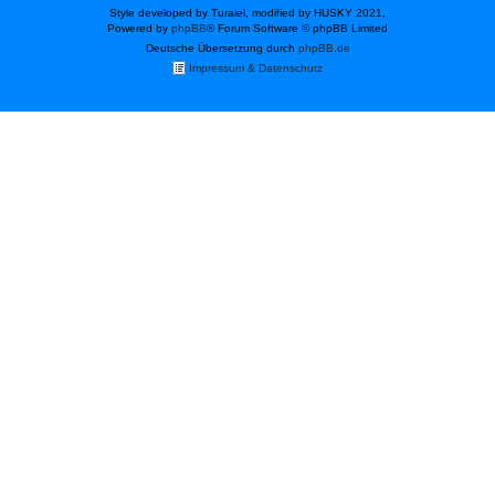
Style developed by Turaiel, modified by HUSKY 2021,
Powered by
phpBB
® Forum Software © phpBB Limited
Deutsche Übersetzung durch
phpBB.de
Impressum & Datenschutz