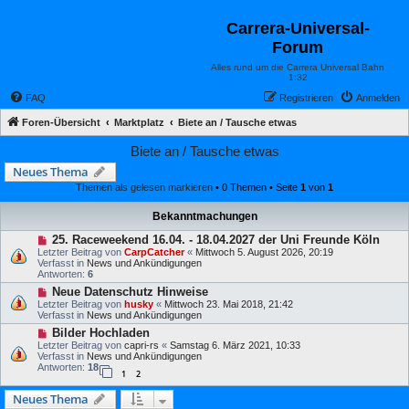
Carrera-Universal-
Forum
Alles rund um die Carrera Universal Bahn
1:32
FAQ
Registrieren
Anmelden
Foren-Übersicht
Marktplatz
Biete an / Tausche etwas
Biete an / Tausche etwas
Neues Thema
Themen als gelesen markieren
• 0 Themen • Seite
1
von
1
Bekanntmachungen
25. Raceweekend 16.04. - 18.04.2027 der Uni Freunde Köln
Letzter Beitrag von
CarpCatcher
«
Mittwoch 5. August 2026, 20:19
Verfasst in
News und Ankündigungen
Antworten:
6
Neue Datenschutz Hinweise
Letzter Beitrag von
husky
«
Mittwoch 23. Mai 2018, 21:42
Verfasst in
News und Ankündigungen
Bilder Hochladen
Letzter Beitrag von
capri-rs
«
Samstag 6. März 2021, 10:33
Verfasst in
News und Ankündigungen
Antworten:
18
1
2
Neues Thema