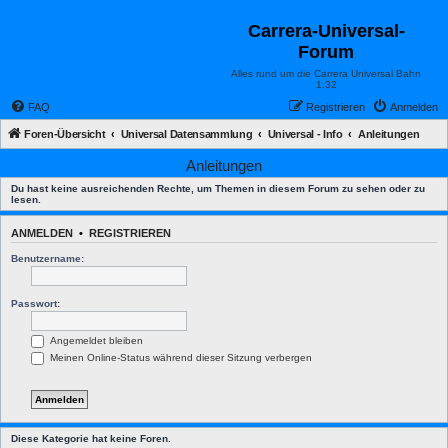
Carrera-Universal-
Forum
Alles rund um die Carrera Universal Bahn
1:32
FAQ
Registrieren
Anmelden
Foren-Übersicht
Universal Datensammlung
Universal - Info
Anleitungen
Anleitungen
Du hast keine ausreichenden Rechte, um Themen in diesem Forum zu sehen oder zu
lesen.
ANMELDEN
•
REGISTRIEREN
Benutzername:
Passwort:
Angemeldet bleiben
Meinen Online-Status während dieser Sitzung verbergen
Diese Kategorie hat keine Foren.