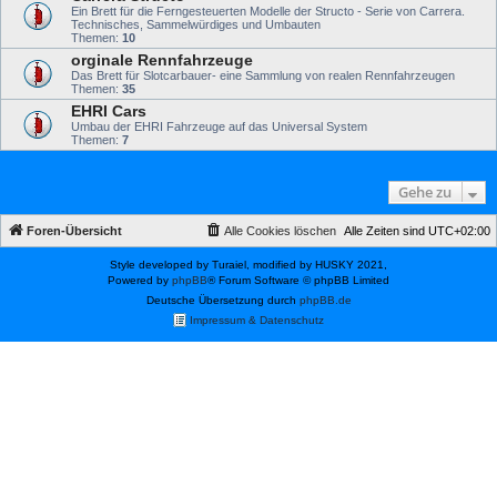
Ein Brett für die Ferngesteuerten Modelle der Structo - Serie von Carrera.
Technisches, Sammelwürdiges und Umbauten
Themen:
10
orginale Rennfahrzeuge
Das Brett für Slotcarbauer- eine Sammlung von realen Rennfahrzeugen
Themen:
35
EHRI Cars
Umbau der EHRI Fahrzeuge auf das Universal System
Themen:
7
Gehe zu
Foren-Übersicht
Alle Cookies löschen
Alle Zeiten sind
UTC+02:00
Style developed by Turaiel, modified by HUSKY 2021,
Powered by
phpBB
® Forum Software © phpBB Limited
Deutsche Übersetzung durch
phpBB.de
Impressum & Datenschutz