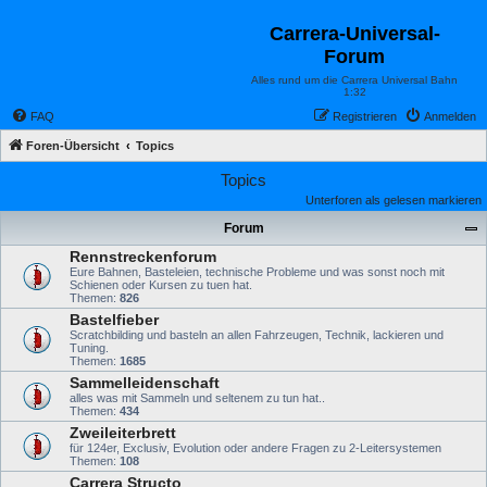
Carrera-Universal-
Forum
Alles rund um die Carrera Universal Bahn
1:32
FAQ
Registrieren
Anmelden
Foren-Übersicht
Topics
Topics
Unterforen als gelesen markieren
Forum
Rennstreckenforum
Eure Bahnen, Basteleien, technische Probleme und was sonst noch mit
Schienen oder Kursen zu tuen hat.
Themen:
826
Bastelfieber
Scratchbilding und basteln an allen Fahrzeugen, Technik, lackieren und
Tuning.
Themen:
1685
Sammelleidenschaft
alles was mit Sammeln und seltenem zu tun hat..
Themen:
434
Zweileiterbrett
für 124er, Exclusiv, Evolution oder andere Fragen zu 2-Leitersystemen
Themen:
108
Carrera Structo