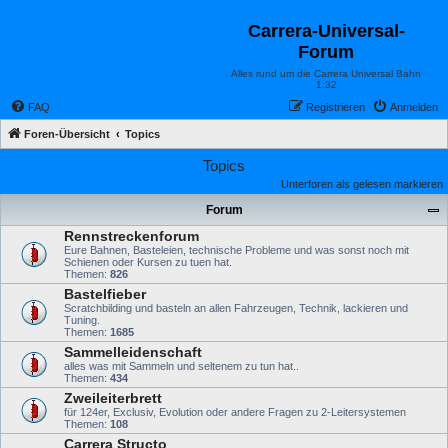
Carrera-Universal-
Forum
Alles rund um die Carrera Universal Bahn
1:32
FAQ
Registrieren
Anmelden
Foren-Übersicht
Topics
Topics
Unterforen als gelesen markieren
Forum
Rennstreckenforum
Eure Bahnen, Basteleien, technische Probleme und was sonst noch mit
Schienen oder Kursen zu tuen hat.
Themen:
826
Bastelfieber
Scratchbilding und basteln an allen Fahrzeugen, Technik, lackieren und
Tuning.
Themen:
1685
Sammelleidenschaft
alles was mit Sammeln und seltenem zu tun hat..
Themen:
434
Zweileiterbrett
für 124er, Exclusiv, Evolution oder andere Fragen zu 2-Leitersystemen
Themen:
108
Carrera Structo