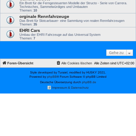
Ein Brett für die Ferngesteuerten Modelle der Structo - Serie von Carrera.
Technisches, Sammelwürdiges und Umbauten
Themen:
10
orginale Rennfahrzeuge
Das Brett für Slotcarbauer- eine Sammlung von realen Rennfahrzeugen
Themen:
35
EHRI Cars
Umbau der EHRI Fahrzeuge auf das Universal System
Themen:
7
Gehe zu
Foren-Übersicht
Alle Cookies löschen
Alle Zeiten sind
UTC+02:00
Style developed by Turaiel, modified by HUSKY 2021,
Powered by
phpBB
® Forum Software © phpBB Limited
Deutsche Übersetzung durch
phpBB.de
Impressum & Datenschutz