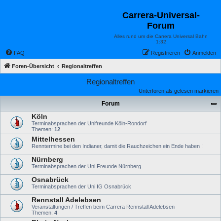
Carrera-Universal-
Forum
Alles rund um die Carrera Universal Bahn
1:32
FAQ
Registrieren
Anmelden
Foren-Übersicht
Regionaltreffen
Regionaltreffen
Unterforen als gelesen markieren
Forum
Köln
Terminabsprachen der Unifreunde Köln-Rondorf
Themen:
12
Mittelhessen
Renntermine bei den Indianer, damit die Rauchzeichen ein Ende haben !
Nürnberg
Terminabsprachen der Uni Freunde Nürnberg
Osnabrück
Terminabsprachen der Uni IG Osnabrück
Rennstall Adelebsen
Veranstaltungen / Treffen beim Carrera Rennstall Adelebsen
Themen:
4