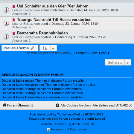
Uni Schleifer aus den 60er 70er Jahren
Letzter Beitrag von
schummelschumi
«
Samstag 14. Februar 2026, 16:04
Antworten:
2
Traurige Nachricht Till Reese verstorben
Letzter Beitrag von
bond
«
Dienstag 23. Januar 2024, 18:04
Antworten:
5
Benzeraths Rennbahnladen
Letzter Beitrag von
agabus
«
Donnerstag 3. Februar 2022, 23:28
Antworten:
2
Neues Thema
Themen als gelesen markieren
• 3 Themen • Seite
1
von
1
Gehe zu
BERECHTIGUNGEN IN DIESEM FORUM
Du darfst
keine
neuen Themen in diesem Forum erstellen.
Du darfst
keine
Antworten zu Themen in diesem Forum erstellen.
Du darfst deine Beiträge in diesem Forum
nicht
ändern.
Du darfst deine Beiträge in diesem Forum
nicht
löschen.
Du darfst
keine
Dateianhänge in diesem Forum erstellen.
Foren-Übersicht
Alle Cookies löschen
Alle Zeiten sind
UTC+02:00
Style developed by Turaiel, modified by HUSKY 2021,
Powered by
phpBB
® Forum Software © phpBB Limited
Deutsche Übersetzung durch
phpBB.de
Impressum & Datenschutz