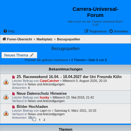
Carrera-Universal-
Forum
Alles rund um die Carrera Universal Bahn
1:32
FAQ
Registrieren
Anmelden
Foren-Übersicht
Marktplatz
Bezugsquellen
Bezugsquellen
Neues Thema
Themen als gelesen markieren
• 3 Themen • Seite
1
von
1
Bekanntmachungen
25. Raceweekend 16.04. - 18.04.2027 der Uni Freunde Köln
Letzter Beitrag von
CarpCatcher
«
Mittwoch 5. August 2026, 20:19
Verfasst in
News und Ankündigungen
Antworten:
6
Neue Datenschutz Hinweise
Letzter Beitrag von
husky
«
Mittwoch 23. Mai 2018, 21:42
Verfasst in
News und Ankündigungen
Bilder Hochladen
Letzter Beitrag von
capri-rs
«
Samstag 6. März 2021, 10:33
Verfasst in
News und Ankündigungen
Antworten:
18
1
2
Themen