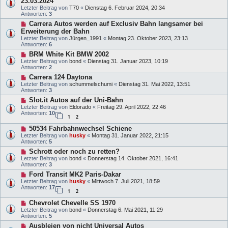
23.03.2024
Letzter Beitrag von
T70
«
Dienstag 6. Februar 2024, 20:34
Antworten:
3
Carrera Autos werden auf Exclusiv Bahn langsamer bei
Erweiterung der Bahn
Letzter Beitrag von
Jürgen_1991
«
Montag 23. Oktober 2023, 23:13
Antworten:
6
BRM White Kit BMW 2002
Letzter Beitrag von
bond
«
Dienstag 31. Januar 2023, 10:19
Antworten:
2
Carrera 124 Daytona
Letzter Beitrag von
schummelschumi
«
Dienstag 31. Mai 2022, 13:51
Antworten:
3
Slot.it Autos auf der Uni-Bahn
Letzter Beitrag von
Eldorado
«
Freitag 29. April 2022, 22:46
Antworten:
10
1
2
50534 Fahrbahnwechsel Schiene
Letzter Beitrag von
husky
«
Montag 31. Januar 2022, 21:15
Antworten:
5
Schrott oder noch zu retten?
Letzter Beitrag von
bond
«
Donnerstag 14. Oktober 2021, 16:41
Antworten:
3
Ford Transit MK2 Paris-Dakar
Letzter Beitrag von
husky
«
Mittwoch 7. Juli 2021, 18:59
Antworten:
17
1
2
Chevrolet Chevelle SS 1970
Letzter Beitrag von
bond
«
Donnerstag 6. Mai 2021, 11:29
Antworten:
5
Ausbleien von nicht Universal Autos