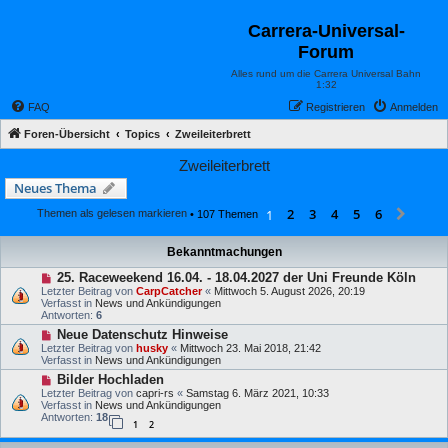
Carrera-Universal-
Forum
Alles rund um die Carrera Universal Bahn
1:32
FAQ
Registrieren
Anmelden
Foren-Übersicht
Topics
Zweileiterbrett
Zweileiterbrett
Neues Thema
2
3
4
5
6
1
Näch
Themen als gelesen markieren
• 107 Themen
Bekanntmachungen
25. Raceweekend 16.04. - 18.04.2027 der Uni Freunde Köln
Letzter Beitrag von
CarpCatcher
«
Mittwoch 5. August 2026, 20:19
Verfasst in
News und Ankündigungen
Antworten:
6
Neue Datenschutz Hinweise
Letzter Beitrag von
husky
«
Mittwoch 23. Mai 2018, 21:42
Verfasst in
News und Ankündigungen
Bilder Hochladen
Letzter Beitrag von
capri-rs
«
Samstag 6. März 2021, 10:33
Verfasst in
News und Ankündigungen
Antworten:
18
1
2