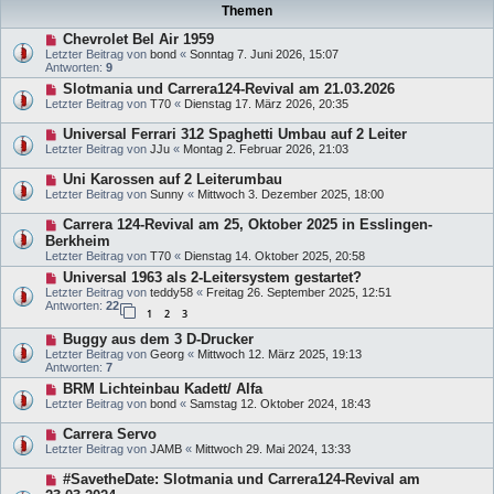
Themen
Chevrolet Bel Air 1959
Letzter Beitrag von
bond
«
Sonntag 7. Juni 2026, 15:07
Antworten:
9
Slotmania und Carrera124-Revival am 21.03.2026
Letzter Beitrag von
T70
«
Dienstag 17. März 2026, 20:35
Universal Ferrari 312 Spaghetti Umbau auf 2 Leiter
Letzter Beitrag von
JJu
«
Montag 2. Februar 2026, 21:03
Uni Karossen auf 2 Leiterumbau
Letzter Beitrag von
Sunny
«
Mittwoch 3. Dezember 2025, 18:00
Carrera 124-Revival am 25, Oktober 2025 in Esslingen-
Berkheim
Letzter Beitrag von
T70
«
Dienstag 14. Oktober 2025, 20:58
Universal 1963 als 2-Leitersystem gestartet?
Letzter Beitrag von
teddy58
«
Freitag 26. September 2025, 12:51
Antworten:
22
1
2
3
Buggy aus dem 3 D-Drucker
Letzter Beitrag von
Georg
«
Mittwoch 12. März 2025, 19:13
Antworten:
7
BRM Lichteinbau Kadett/ Alfa
Letzter Beitrag von
bond
«
Samstag 12. Oktober 2024, 18:43
Carrera Servo
Letzter Beitrag von
JAMB
«
Mittwoch 29. Mai 2024, 13:33
#SavetheDate: Slotmania und Carrera124-Revival am