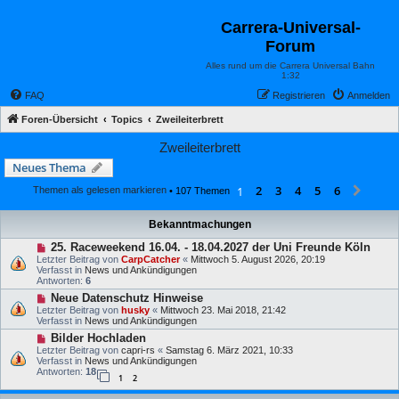
Carrera-Universal-
Forum
Alles rund um die Carrera Universal Bahn
1:32
FAQ
Registrieren
Anmelden
Foren-Übersicht
Topics
Zweileiterbrett
Zweileiterbrett
Neues Thema
2
3
4
5
6
1
Näch
Themen als gelesen markieren
• 107 Themen
Bekanntmachungen
25. Raceweekend 16.04. - 18.04.2027 der Uni Freunde Köln
Letzter Beitrag von
CarpCatcher
«
Mittwoch 5. August 2026, 20:19
Verfasst in
News und Ankündigungen
Antworten:
6
Neue Datenschutz Hinweise
Letzter Beitrag von
husky
«
Mittwoch 23. Mai 2018, 21:42
Verfasst in
News und Ankündigungen
Bilder Hochladen
Letzter Beitrag von
capri-rs
«
Samstag 6. März 2021, 10:33
Verfasst in
News und Ankündigungen
Antworten:
18
1
2