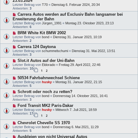
23.03.2024
Letzter Beitrag von
T70
«
Dienstag 6. Februar 2024, 20:34
Antworten:
3
Carrera Autos werden auf Exclusiv Bahn langsamer bei
Erweiterung der Bahn
Letzter Beitrag von
Jürgen_1991
«
Montag 23. Oktober 2023, 23:13
Antworten:
6
BRM White Kit BMW 2002
Letzter Beitrag von
bond
«
Dienstag 31. Januar 2023, 10:19
Antworten:
2
Carrera 124 Daytona
Letzter Beitrag von
schummelschumi
«
Dienstag 31. Mai 2022, 13:51
Antworten:
3
Slot.it Autos auf der Uni-Bahn
Letzter Beitrag von
Eldorado
«
Freitag 29. April 2022, 22:46
Antworten:
10
1
2
50534 Fahrbahnwechsel Schiene
Letzter Beitrag von
husky
«
Montag 31. Januar 2022, 21:15
Antworten:
5
Schrott oder noch zu retten?
Letzter Beitrag von
bond
«
Donnerstag 14. Oktober 2021, 16:41
Antworten:
3
Ford Transit MK2 Paris-Dakar
Letzter Beitrag von
husky
«
Mittwoch 7. Juli 2021, 18:59
Antworten:
17
1
2
Chevrolet Chevelle SS 1970
Letzter Beitrag von
bond
«
Donnerstag 6. Mai 2021, 11:29
Antworten:
5
Ausbleien von nicht Universal Autos