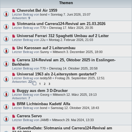
Themen
Chevrolet Bel Air 1959
Letzter Beitrag von
bond
«
Sonntag 7. Juni 2026, 15:07
Antworten:
9
Slotmania und Carrera124-Revival am 21.03.2026
Letzter Beitrag von
T70
«
Dienstag 17. März 2026, 20:35
Universal Ferrari 312 Spaghetti Umbau auf 2 Leiter
Letzter Beitrag von
JJu
«
Montag 2. Februar 2026, 21:03
Uni Karossen auf 2 Leiterumbau
Letzter Beitrag von
Sunny
«
Mittwoch 3. Dezember 2025, 18:00
Carrera 124-Revival am 25, Oktober 2025 in Esslingen-
Berkheim
Letzter Beitrag von
T70
«
Dienstag 14. Oktober 2025, 20:58
Universal 1963 als 2-Leitersystem gestartet?
Letzter Beitrag von
teddy58
«
Freitag 26. September 2025, 12:51
Antworten:
22
1
2
3
Buggy aus dem 3 D-Drucker
Letzter Beitrag von
Georg
«
Mittwoch 12. März 2025, 19:13
Antworten:
7
BRM Lichteinbau Kadett/ Alfa
Letzter Beitrag von
bond
«
Samstag 12. Oktober 2024, 18:43
Carrera Servo
Letzter Beitrag von
JAMB
«
Mittwoch 29. Mai 2024, 13:33
#SavetheDate: Slotmania und Carrera124-Revival am