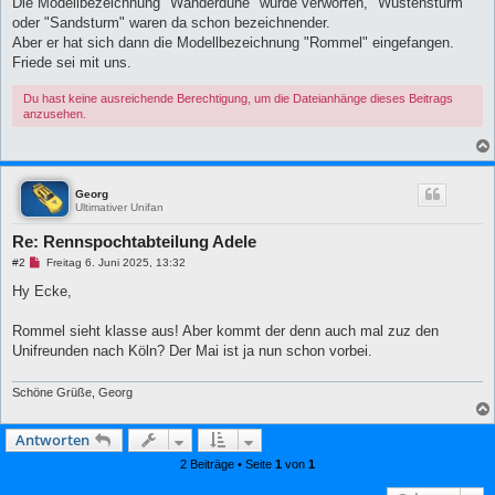
Die Modellbezeichnung "Wanderdüne" wurde verworfen, "Wüstensturm"
e
oder "Sandsturm" waren da schon bezeichnender.
i
t
Aber er hat sich dann die Modellbezeichnung "Rommel" eingefangen.
r
Friede sei mit uns.
a
g
Du hast keine ausreichende Berechtigung, um die Dateianhänge dieses Beitrags
anzusehen.
Georg
Ultimativer Unifan
Re: Rennspochtabteilung Adele
U
#2
Freitag 6. Juni 2025, 13:32
n
g
Hy Ecke,
e
l
e
Rommel sieht klasse aus! Aber kommt der denn auch mal zuz den
s
Unifreunden nach Köln? Der Mai ist ja nun schon vorbei.
e
n
e
Schöne Grüße, Georg
r
B
e
i
Antworten
t
r
2 Beiträge • Seite
1
von
1
a
g