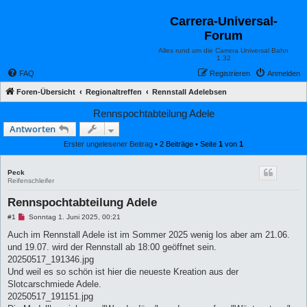
Carrera-Universal-
Forum
Alles rund um die Carrera Universal Bahn
1:32
FAQ
Registrieren
Anmelden
Foren-Übersicht
Regionaltreffen
Rennstall Adelebsen
Rennspochtabteilung Adele
Antworten
Erster ungelesener Beitrag
• 2 Beiträge • Seite
1
von
1
Peck
Reifenschleifer
Rennspochtabteilung Adele
U
#1
Sonntag 1. Juni 2025, 00:21
n
g
Auch im Rennstall Adele ist im Sommer 2025 wenig los aber am 21.06.
e
und 19.07. wird der Rennstall ab 18:00 geöffnet sein.
l
e
20250517_191346.jpg
s
Und weil es so schön ist hier die neueste Kreation aus der
e
n
Slotcarschmiede Adele.
e
20250517_191151.jpg
r
B