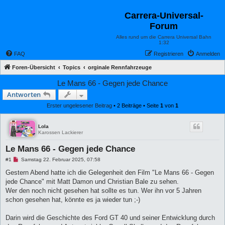
Carrera-Universal-
Forum
Alles rund um die Carrera Universal Bahn
1:32
FAQ
Registrieren
Anmelden
Foren-Übersicht
Topics
orginale Rennfahrzeuge
Le Mans 66 - Gegen jede Chance
Antworten
Erster ungelesener Beitrag
• 2 Beiträge • Seite
1
von
1
Lola
Karossen Lackierer
Le Mans 66 - Gegen jede Chance
U
#1
Samstag 22. Februar 2025, 07:58
n
g
Gestern Abend hatte ich die Gelegenheit den Film "Le Mans 66 - Gegen
e
jede Chance" mit Matt Damon und Christian Bale zu sehen.
l
e
Wer den noch nicht gesehen hat sollte es tun. Wer ihn vor 5 Jahren
s
schon gesehen hat, könnte es ja wieder tun ;-)
e
n
e
Darin wird die Geschichte des Ford GT 40 und seiner Entwicklung durch
r