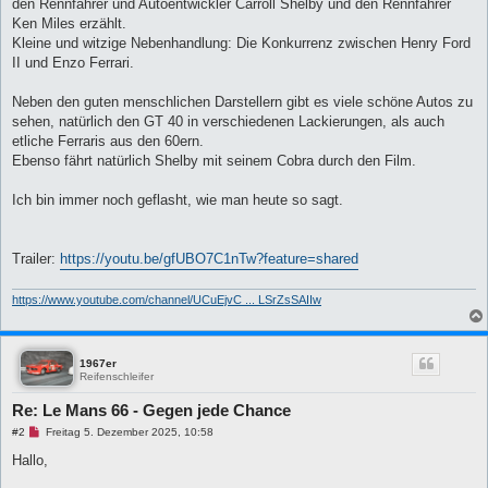
B
den Rennfahrer und Autoentwickler Carroll Shelby und den Rennfahrer
e
Ken Miles erzählt.
i
t
Kleine und witzige Nebenhandlung: Die Konkurrenz zwischen Henry Ford
r
II und Enzo Ferrari.
a
g
Neben den guten menschlichen Darstellern gibt es viele schöne Autos zu
sehen, natürlich den GT 40 in verschiedenen Lackierungen, als auch
etliche Ferraris aus den 60ern.
Ebenso fährt natürlich Shelby mit seinem Cobra durch den Film.
Ich bin immer noch geflasht, wie man heute so sagt.
Trailer:
https://youtu.be/gfUBO7C1nTw?feature=shared
https://www.youtube.com/channel/UCuEjvC ... LSrZsSAIIw
1967er
Reifenschleifer
Re: Le Mans 66 - Gegen jede Chance
U
#2
Freitag 5. Dezember 2025, 10:58
n
g
Hallo,
e
l