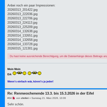
e
r
Anbei noch ein paar Impressionen:
B
20260313_201422.jpg
e
i
20260313_222036.jpg
t
20260313_222706.jpg
r
a
20260313_224113.jpg
g
20260313_225209.jpg
20260314_132638.jpg
20260314_132651.jpg
20260314_132658.jpg
20260314_133728.jpg
20260315_121301.jpg
Du hast keine ausreichende Berechtigung, um die Dateianhänge dieses Beitrags a
Moin Moin
Erk
Wenn's einfach wär, könnt's ja jeder!
Re: Rennwochenende 13.3. bis 15.3.2026 in der Eifel
U
#34
von
chrikri
»
Samstag 21. März 2026, 10:06
n
g
Sehr schön.
e