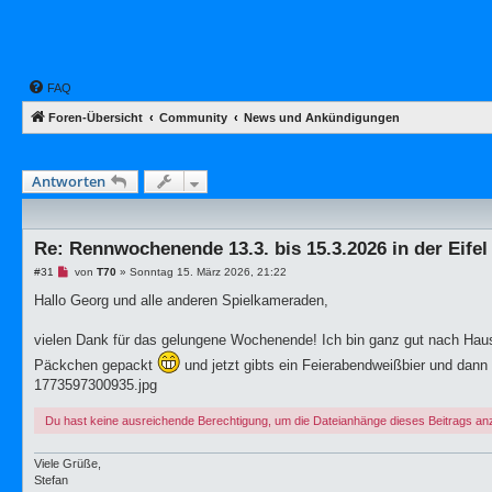
FAQ
Foren-Übersicht
Community
News und Ankündigungen
Antworten
Re: Rennwochenende 13.3. bis 15.3.2026 in der Eifel
U
#31
von
T70
»
Sonntag 15. März 2026, 21:22
n
g
Hallo Georg und alle anderen Spielkameraden,
e
l
e
vielen Dank für das gelungene Wochenende! Ich bin ganz gut nach Haus
s
Päckchen gepackt
e
und jetzt gibts ein Feierabendweißbier und dan
n
1773597300935.jpg
e
r
B
Du hast keine ausreichende Berechtigung, um die Dateianhänge dieses Beitrags a
e
i
t
Viele Grüße,
r
Stefan
a