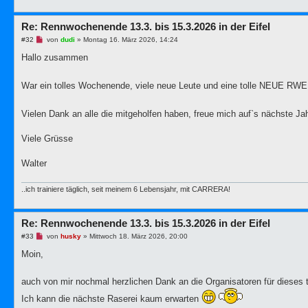
g
Re: Rennwochenende 13.3. bis 15.3.2026 in der Eifel
U
#32
von
dudi
»
Montag 16. März 2026, 14:24
n
g
Hallo zusammen
e
l
e
War ein tolles Wochenende, viele neue Leute und eine tolle NEUE RW
s
e
n
Vielen Dank an alle die mitgeholfen haben, freue mich auf`s nächste Ja
e
r
B
Viele Grüsse
e
i
t
Walter
r
a
g
..ich trainiere täglich, seit meinem 6 Lebensjahr, mit CARRERA!
Re: Rennwochenende 13.3. bis 15.3.2026 in der Eifel
U
#33
von
husky
»
Mittwoch 18. März 2026, 20:00
n
g
Moin,
e
l
e
auch von mir nochmal herzlichen Dank an die Organisatoren für dieses 
s
e
Ich kann die nächste Raserei kaum erwarten
n