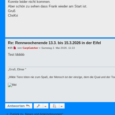
Konnte leider nicht kommen.
l
e
Aber schön zu sehen dass Frank wieder am Start ist.
s
Gruß
e
n
ChriKri
e
r
B
e
i
t
r
a
Re: Rennwochenende 13.3. bis 15.3.2026 in der Eifel
g
U
#35
von
CarpCatcher
»
Samstag 2. Mai 2026, 11:22
n
g
Test bbbbb
e
l
e
s
e
„Gruß, Elmar "
n
e
„Wilde Tiere töten nie zum Spaß, der Mensch ist der einzige, dem die Qual und der To
r
B
e
i
t
r
a
g
Antworten
Zurück zu „News und Ankündigungen“