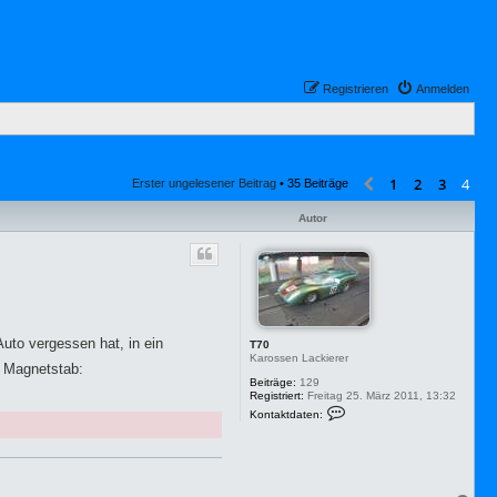
Registrieren
Anmelden
1
2
3
4
Vorherige
Erster ungelesener Beitrag
• 35 Beiträge
Autor
uto vergessen hat, in ein
T70
Karossen Lackierer
n Magnetstab:
Beiträge:
129
Registriert:
Freitag 25. März 2011, 13:32
K
Kontaktdaten:
o
n
t
a
k
t