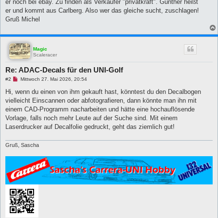
B
er noch bei ebay. Zu finden als Verkäufer "privatkraft". Gunther heißt
e
er und kommt aus Carlberg. Also wer das gleiche sucht, zuschlagen!
i
t
Gruß Michel
r
a
g
Magic
Scaleracer
Re: ADAC-Decals für den UNI-Golf
U
#2
Mittwoch 27. Mai 2026, 20:54
n
g
Hi, wenn du einen von ihm gekauft hast, könntest du den Decalbogen
e
vielleicht Einscannen oder abfotografieren, dann könnte man ihn mit
l
e
einem CAD-Programm nacharbeiten und hätte eine hochauflösende
s
Vorlage, falls noch mehr Leute auf der Suche sind. Mit einem
e
n
Laserdrucker auf Decalfolie gedruckt, geht das ziemlich gut!
e
r
B
Gruß, Sascha
e
i
t
r
a
g