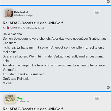
Ralminalmi
Wiedereinsteiger
Re: ADAC-Decals für den UNI-Golf
U
#3
Mittwoch 27. Mai 2026, 23:15
n
g
Hallo Sascha.
e
Deinen Beweggrund verstehe ich. Aber das wäre gegenüber Gunther aus
l
e
Carlsberg
s
nicht fair. Er hatte mir mit seinem Angebot sehr geholfen. Er sollte erst
e
n
mal seine
e
Scans verkaufen. Wenn für ihn der Verkauf gut läuft, wird er bestimmt
r
B
sein
e
Angebot nachlegen. Da funk ich nicht zwischen. Er ist ein guter privater
i
t
Verkäufer.
r
Trotzdem, Danke für Antwort.
a
g
Gruß aus Reinbek
Michel
Magic
Scaleracer
Re: ADAC-Decals für den UNI-Golf