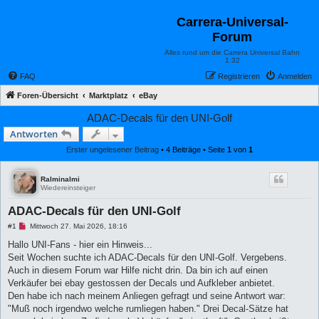
Carrera-Universal-
Forum
Alles rund um die Carrera Universal Bahn
1:32
FAQ
Registrieren
Anmelden
Foren-Übersicht
Marktplatz
eBay
ADAC-Decals für den UNI-Golf
Antworten
Erster ungelesener Beitrag
• 4 Beiträge • Seite
1
von
1
Ralminalmi
Wiedereinsteiger
ADAC-Decals für den UNI-Golf
U
#1
Mittwoch 27. Mai 2026, 18:16
n
g
Hallo UNI-Fans - hier ein Hinweis...
e
Seit Wochen suchte ich ADAC-Decals für den UNI-Golf. Vergebens.
l
e
Auch in diesem Forum war Hilfe nicht drin. Da bin ich auf einen
s
Verkäufer bei ebay gestossen der Decals und Aufkleber anbietet.
e
n
Den habe ich nach meinem Anliegen gefragt und seine Antwort war:
e
"Muß noch irgendwo welche rumliegen haben." Drei Decal-Sätze hat
r