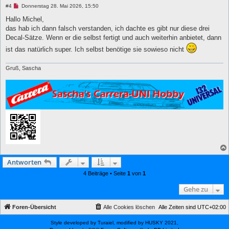
U
#4
Donnerstag 28. Mai 2026, 15:50
n
g
Hallo Michel,
e
das hab ich dann falsch verstanden, ich dachte es gibt nur diese drei
l
e
Decal-Sätze. Wenn er die selbst fertigt und auch weiterhin anbietet, dann
s
ist das natürlich super. Ich selbst benötige sie sowieso nicht
e
n
e
r
Gruß, Sascha
B
e
i
t
r
a
g
Antworten
4 Beiträge • Seite
1
von
1
Gehe zu
Foren-Übersicht
Alle Cookies löschen
Alle Zeiten sind
UTC+02:00
Style developed by Turaiel, modified by HUSKY 2021,