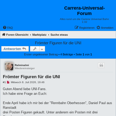
Carrera-Universal-
Forum
Alles rund um die Carrera Universal Bahn
1:32
FAQ
Registrieren
Anmelden
Foren-Übersicht
Marktplatz
Suche etwas
Frömter Figuren für die UNI
Antworten
Erster ungelesener Beitrag
• 4 Beiträge • Seite
1
von
1
Ralminalmi
Wiedereinsteiger
Frömter Figuren für die UNI
U
#1
Mittwoch 8. Juli 2026, 19:46
n
g
Guten Abend liebe UNI-Fans.
e
Ich habe eine Frage an Euch:
l
e
s
Ende April habe ich mir bei der "Rennbahn Oberhessen", Daniel Paul aus
e
n
Ranstadt
e
drei Posten Figuren gekauft. Unter anderem ein Posten mit drei
r