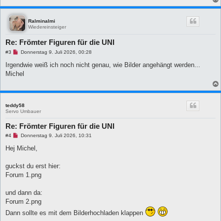
B
e
i
Ralminalmi
t
Wiedereinsteiger
r
a
g
Re: Frömter Figuren für die UNI
U
#3
Donnerstag 9. Juli 2026, 00:28
n
g
Irgendwie weiß ich noch nicht genau, wie Bilder angehängt werden...
e
Michel
l
e
s
e
n
e
teddy58
r
Servo Umbauer
B
e
Re: Frömter Figuren für die UNI
i
t
U
#4
Donnerstag 9. Juli 2026, 10:31
r
n
a
g
Hej Michel,
g
e
l
e
guckst du erst hier:
s
Forum 1.png
e
n
e
und dann da:
r
B
Forum 2.png
e
Dann sollte es mit dem Bilderhochladen klappen
i
t