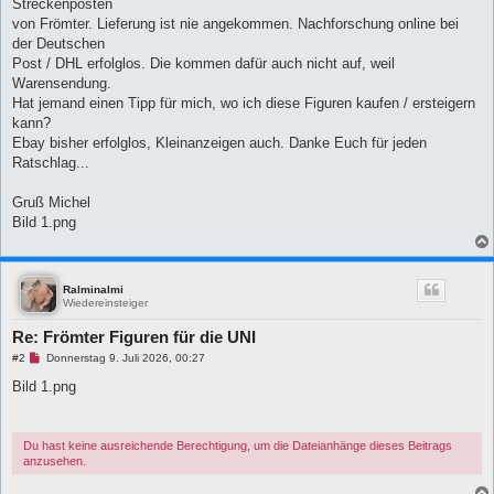
B
Streckenposten
e
von Frömter. Lieferung ist nie angekommen. Nachforschung online bei
i
t
der Deutschen
r
Post / DHL erfolglos. Die kommen dafür auch nicht auf, weil
a
g
Warensendung.
Hat jemand einen Tipp für mich, wo ich diese Figuren kaufen / ersteigern
kann?
Ebay bisher erfolglos, Kleinanzeigen auch. Danke Euch für jeden
Ratschlag...
Gruß Michel
Bild 1.png
Ralminalmi
Wiedereinsteiger
Re: Frömter Figuren für die UNI
U
#2
Donnerstag 9. Juli 2026, 00:27
n
g
Bild 1.png
e
l
e
s
Du hast keine ausreichende Berechtigung, um die Dateianhänge dieses Beitrags
e
anzusehen.
n
e
r